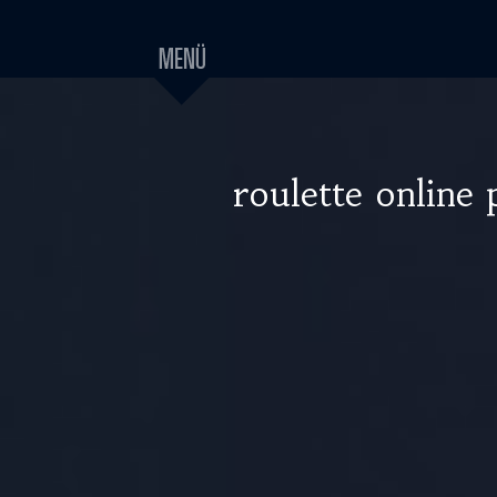
roulette online