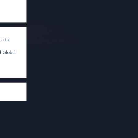
rn to
l Global