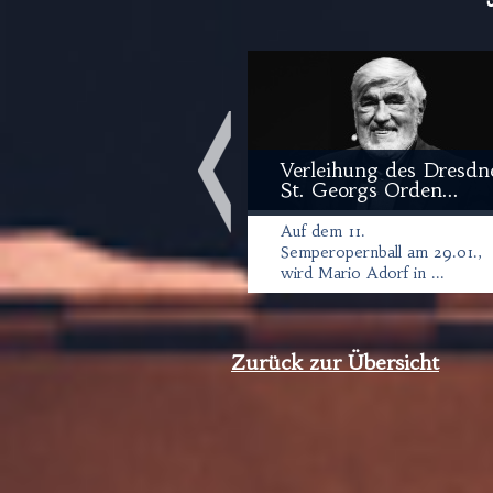
Verleihung des Dresdn
St. Georgs Orden...
Auf dem 11.
Semperopernball am 29.01.,
wird Mario Adorf in ...
Zurück zur Übersicht