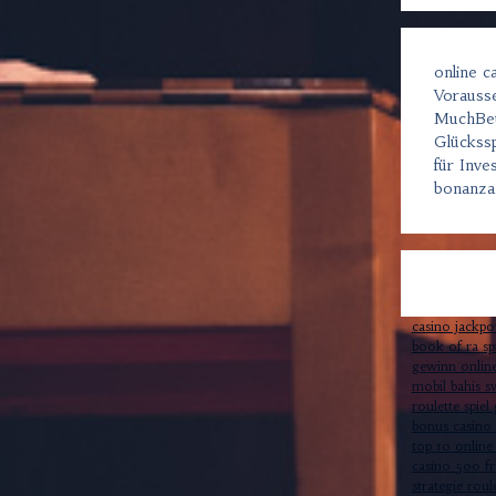
online c
Vorausse
MuchBett
Glückssp
für Inve
bonanza
casino jackpo
book of ra sp
gewinn online
mobil bahis 
roulette spiel
bonus casino
top 10 online 
casino 500 fr
strategie roul