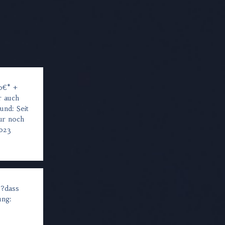
0€* +
ar auch
und: Seit
nur noch
2023
.?dass
ung: