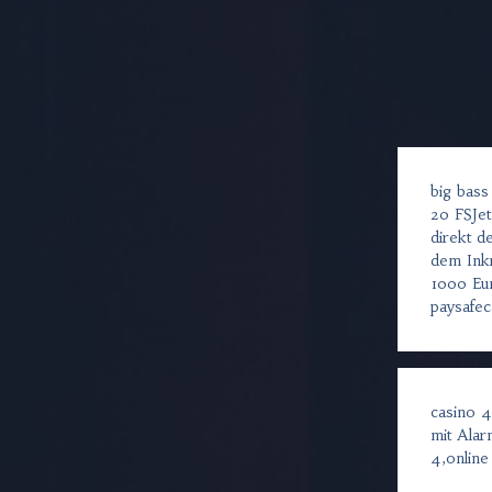
big bass
20 FSJet
direkt d
dem Inkr
1000 Eu
paysafec
casino 
mit Ala
4,onlin