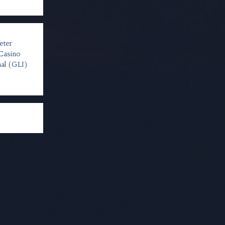
eter
 Casino
nal (GLI)