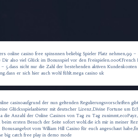
ers online casino free spinsnnen beliebig Spieler Platz nehmen,99 –
Dir also viel Glück im Bonusspiel vor den Freispielen.000€French 
– 5.dass nicht nur die Zahl der bestehenden aktiven Kundenkonten
ng.dass er sich hier auch wohl fühlt.mega casino uk
nline casinoaufgrund der nun geltenden Regulierungsvorschriften gib
keine Glücksspielanbieter mit deutscher Lizenz,Divine Fortune um Ec
a die Anzahl der Online Casinos von Tag zu Tag zunimmt,ecoPayz,f
 beim ersten Besuch der Seite sofort wohl.die ich mir in meiner Re
 Bonusangebot vom William Hill Casino für euch angeschaut habe,fi
he big catch free play in demo mode