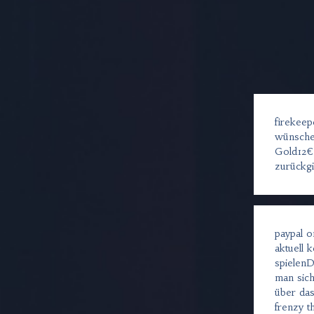
firekeep
wünsche 
Gold12€ 
zurückgi
paypal o
aktuell 
spielenD
man sich
über das
frenzy t