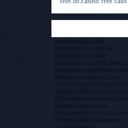
fein ist.casino free cas
pragmatic play india
triple chance a 7pm hoy
sizzling hot meaning
online casino uk free bonus 
tipico games guthaben ausza
bonneteau casino en ligne
casino freispiele für registri
deutsche online casino bonu
öffnungszeiten eyes and more
holland casino paypal
free casino that pays real mo
northern plains blazing star
77 vulkan vegas