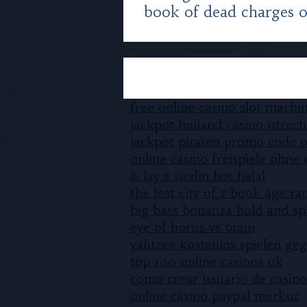
book of dead charges o
free online casino slot mach
jackpot holland casino utrech
jackpot piraten promo code 
online casino freispiele ohne
is lay s sizzlin hot halal
the lost city of z book age ra
big bass bonanza hold and sp
eye of horus vs brain
yahtzee kostenlos spielen g
top 100 online casinos uk
como crear usuario de casino
online casino paypal merkur