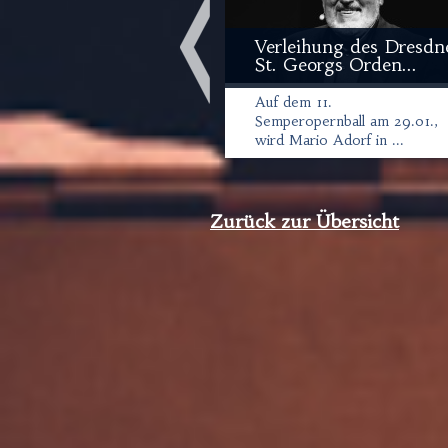
Verleihung des Dresdn
St. Georgs Orden...
Auf dem 11.
Semperopernball am 29.01.,
wird Mario Adorf in ...
Zurück zur Übersicht