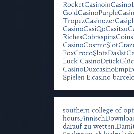
RocketCasinoinCasinoL
GoldCasinoPurpleCasin
TropezCasinozerCasipl
CasinoCasiQoCasitsu
RichesCobraspinsCoi
CasinoCosmicSlotCraz
FoxCrocoSlotsDasIstCa
Luck CasinoDrückGlüc
CasinoDuxcasinoEmpire
Spielen E.casino barcel
southern college of op
hoursFinnischDownload
darauf zu wetten,Damit