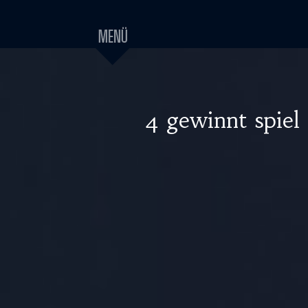
4 gewinnt spiel 