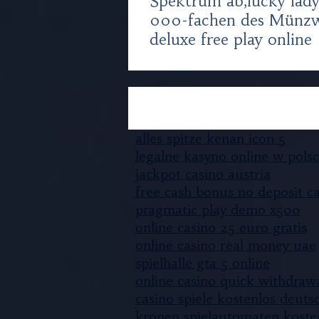
Spektrum ab,lucky lady
000-fachen des Münzwer
deluxe free play online
alles spitze kenan icon 5
legalne kasyno online w pols
jackpot casino austria
free cash bonus no deposit c
pragmatic play demo x500
online casino 25 euro gratis
online casino real money uae
spielhalle gta 5 online
online casino quick withdraw
casino spiele kostenlos deuts
kronen spielautomaten kosten