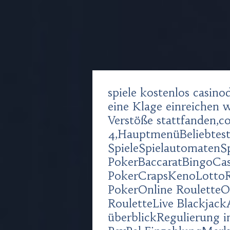
spiele kostenlos casinod
eine Klage einreichen
Verstöße stattfanden
4,HauptmenüBeliebtest
SpieleSpielautomatenS
PokerBaccaratBingoCa
PokerCrapsKenoLottoR
PokerOnline RouletteOn
RouletteLive Blackjack
überblickRegulierung 